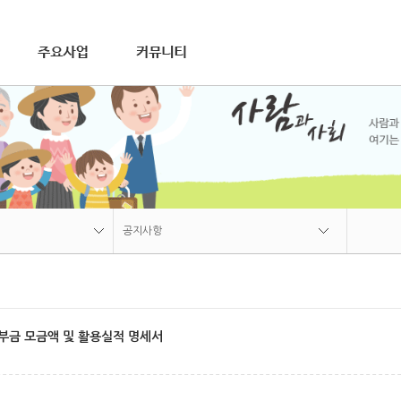
연혁
재가장기요양사업
비전
조직
오시는길
공지사항
장애인활동지원사업
갤러리게시판
가사간병방문지원사업
자료실
상담문의
공지사항
공지사항
갤러리게시판
기부금 모금액 및 활용실적 명세서
자료실
상담문의