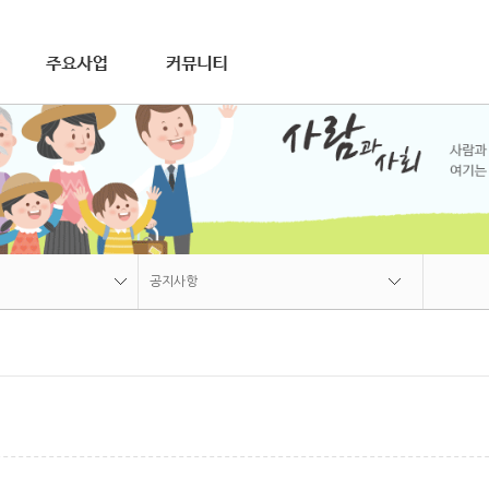
연혁
재가장기요양사업
비전
조직
오시는길
공지사항
장애인활동지원사업
갤러리게시판
가사간병방문지원사업
자료실
상담문의
공지사항
공지사항
갤러리게시판
집
자료실
상담문의