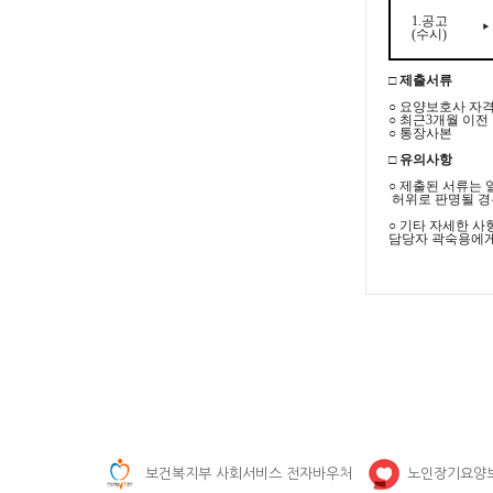
1.공고
‣
(수시)
□ 제출서류
○ 요양보호사 자
○ 최근3개월 이
○ 통장사본
□ 유의사항
○ 제출된 서류는
허위로 판명될 경
○ 기타 자세한 
담당자 곽숙용에게
보건복지부 사회서비스 전자바우처
노인장기요양