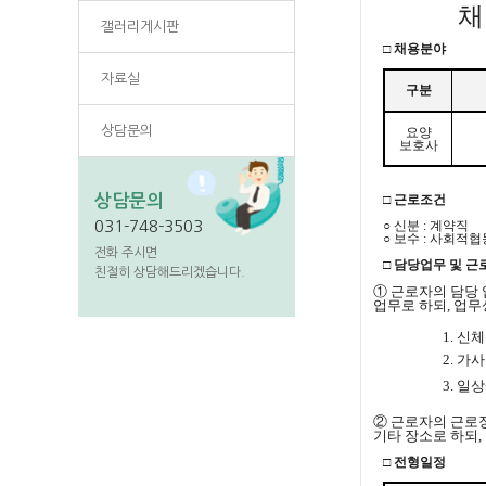
채
갤러리게시판
□ 채용분야
자료실
구분
상담문의
요양
보호사
상담문의
□ 근로조건
031-748-3503
○ 신분 : 계약직
○ 보수 : 사회
전화 주시면
□ 담당업무 및 
친절히 상담해드리겠습니다.
① 근로자의 담당
업무로 하되, 업무
1. 신
2. 가
3. 일
② 근로자의 근로
기타 장소로 하되,
□ 전형일정