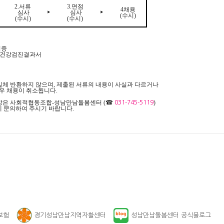
2.서류
3.면점
4채용
‣
‣
심사
심사
(수시)
(수시)
(수시)
격증
전 건강검진결과서
 일체 반환하지 않으며, 제출된 서류의 내용이 사실과 다르거나
우 채용이 취소됩니다.
사항은 사회적협동조합-성남만남돌봄센
터
(☎
)
031-745-5119
 문의하여 주시기 바랍니다.
보험
경기성남만남지역자활센터
성남만남돌봄센터 공식블로그