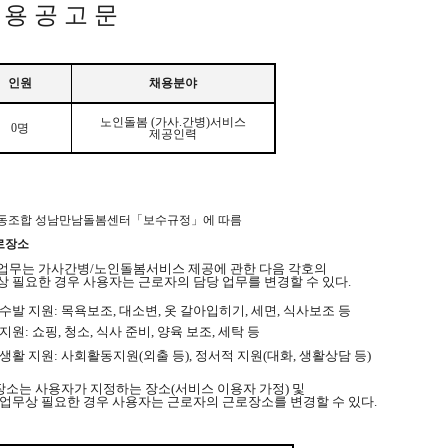
 용 공 고 문
인원
채용분야
노인돌봄 (가사.간병)서비스
0명
제공인력
적협동조합 성남만남돌봄센터「보수규정」에 따름
근로장소
 업무는 가사간병/노인돌봄서비스 제공에 관한 다음 각호의
상 필요한 경우 사용자는 근로자의 담당 업무를 변경할 수 있다.
체수발 지원: 목욕보조, 대소변, 옷 갈아입히기, 세면, 식사보조 등
사지원: 쇼핑, 청소, 식사 준비, 양육 보조, 세탁 등
상생활 지원: 사회활동지원(외출 등), 정서적 지원(대화, 생활상담 등)
장소는 사용자가 지정하는 장소(서비스 이용자 가정) 및
업무상 필요한 경우 사용자는 근로자의 근로장소를 변경할 수 있다.