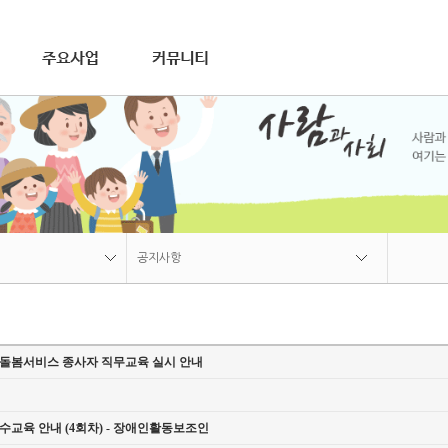
연혁
재가장기요양사업
비전
조직
오시는길
공지사항
장애인활동지원사업
갤러리게시판
가사간병방문지원사업
자료실
상담문의
공지사항
공지사항
갤러리게시판
노인돌봄서비스 종사자 직무교육 실시 안내
자료실
상담문의
수교육 안내 (4회차) - 장애인활동보조인