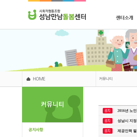
조합소개
HOME
커뮤니티
센터소개
커뮤니티
주요사업
2016년 
후원봉사
성남시 지정
커뮤니티
공지사항
제공인력 필