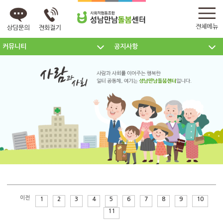
커뮤니티
공지사항
센터소개
주요사업
커뮤니티
이전
1
2
3
4
5
6
7
8
9
10
11